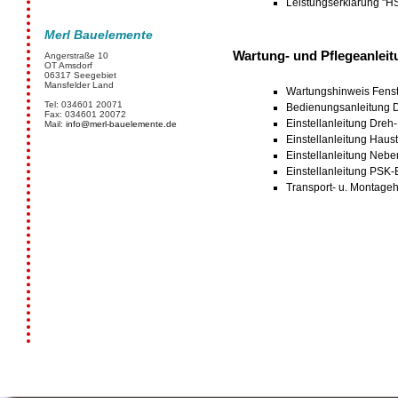
Leistungserklärung "H
Merl Bauelemente
Wartung- und Pflegeanlei
Angerstraße 10
OT Amsdorf
06317 Seegebiet
Mansfelder Land
Wartungshinweis Fenst
Tel: 034601 20071
Bedienungsanleitung 
Fax: 034601 20072
Einstellanleitung Dre
Mail:
info@merl-bauelemente.de
Einstellanleitung Haus
Einstellanleitung Neb
Einstellanleitung PSK
Transport- u. Montage